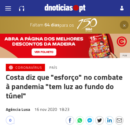
×
Faltam
64 dias
para os
PUB
CORONAVÍRUS
PAÍS
Costa diz que "esforço" no combate
à pandemia "tem luz ao fundo do
túnel"
Agéncia Lusa
16 nov 2020
18:23
0