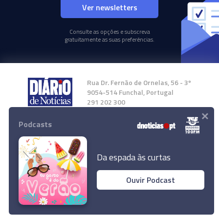
Ver newsletters
Consulte as opções e subscreva
gratuitamente as suas preferências.
Rua Dr. Fernão de Ornelas, 56 - 3º
9054-514 Funchal, Portugal
291 202 300
×
Podcasts
Instale a nossa App
Da espada às curtas
Ouvir Podcast
© 2024 Empresa Diário de Notícias, Lda.
Todos os direitos reservados.