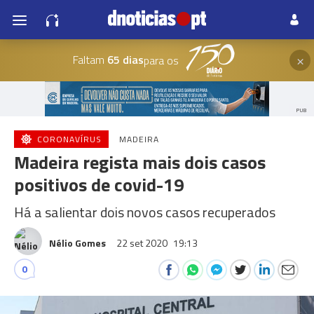
×
Faltam
65 dias
para os
PUB
CORONAVÍRUS
MADEIRA
Madeira regista mais dois casos
positivos de covid-19
Há a salientar dois novos casos recuperados
Nélio Gomes
22 set 2020
19:13
0