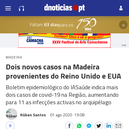
×
Faltam
63 dias
para os
PUB
MADEIRA
Dois novos casos na Madeira
provenientes do Reino Unido e EUA
Boletim epidemiológico do IASaúde indica mais
dois casos de covid-19 na Região, aumentando
para 11 as infecções activas no arquipélago
Rúben Santos
01 ago 2020
19:08
0