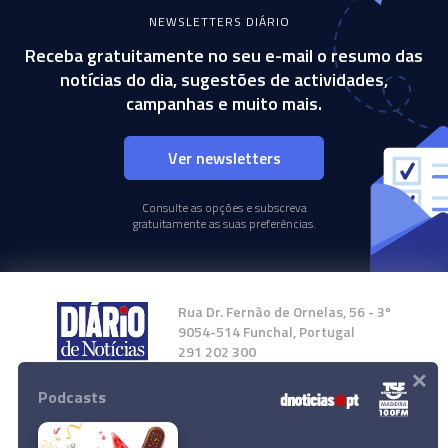
NEWSLETTERS DIÁRIO
Receba gratuitamente no seu e-mail o resumo das
notícias do dia, sugestões de actividades,
campanhas e muito mais.
Ver newsletters
Consulte as opções e subscreva
gratuitamente as suas preferências.
Rua Dr. Fernão de Ornelas, 56 - 3º
9054-514 Funchal, Portugal
291 202 300
×
Podcasts
Instale a nossa App