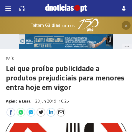
×
Faltam
63 dias
para os
PUB
PAÍS
Lei que proíbe publicidade a
produtos prejudiciais para menores
entra hoje em vigor
Agência Lusa
23 jun 2019
10:25