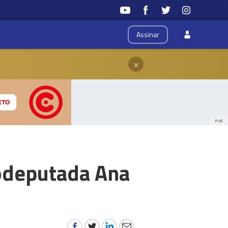
Assinar
×
PUB
rodeputada Ana