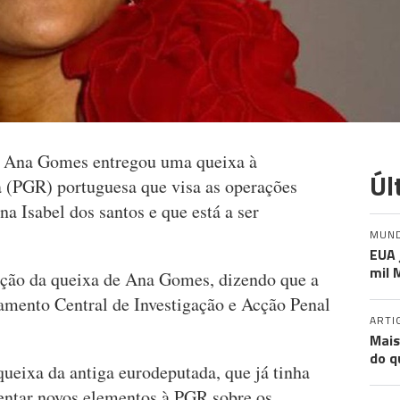
ta Ana Gomes entregou uma queixa à
Úl
 (PGR) portuguesa que visa as operações
a Isabel dos santos e que está a ser
MUN
EUA 
mil 
ção da queixa de Ana Gomes, dizendo que a
amento Central de Investigação e Acção Penal
ARTI
Mais
do q
ueixa da antiga eurodeputada, que já tinha
sentar novos elementos à PGR sobre os