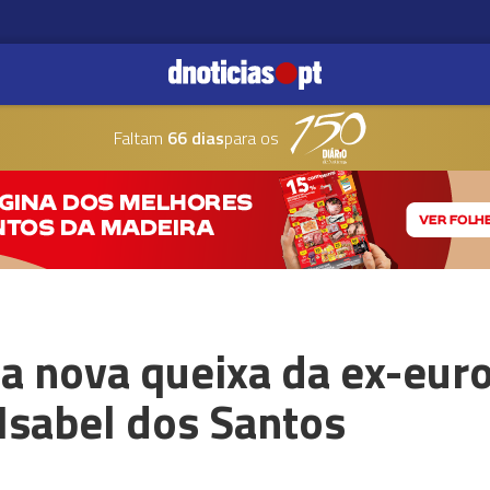
Faltam
66 dias
para os
ga nova queixa da ex-eu
Isabel dos Santos