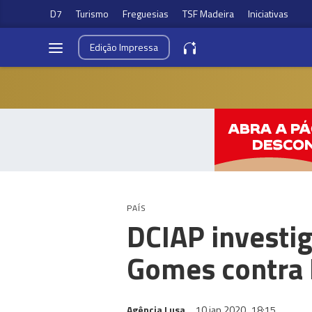
D7
Turismo
Freguesias
TSF Madeira
Iniciativas
Edição
Impressa
PAÍS
DCIAP investi
Gomes contra 
Agência Lusa
10 jan 2020
18:15