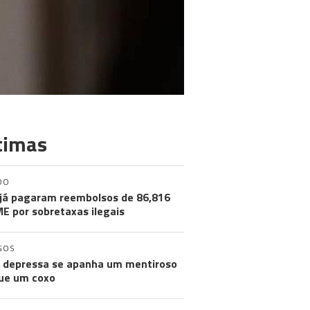
timas
DO
já pagaram reembolsos de 86,816
ME por sobretaxas ilegais
GOS
 depressa se apanha um mentiroso
ue um coxo