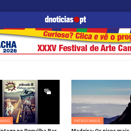
INADO
PATROCINADO
intage no Reguilha Bar,
Madeira: Os picos mais 