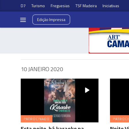
D7
Turismo
Freguesias
TSF Madeira
Iniciativas
Edição
Impressa
10 JANEIRO 2020
PATROCINADO
PATROC
Esta noite, há karaoke na
Noite V