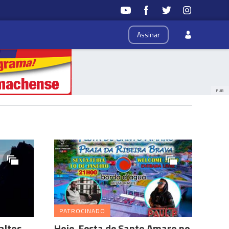
Assinar
PUB
PATROCINADO
altos
Hoje, Festa de Santo Amaro no