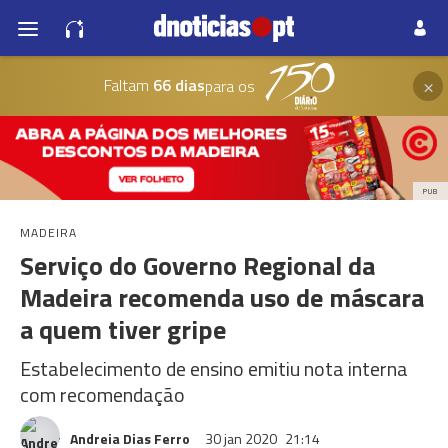
×
Faltam
66 dias
para os
PUB
MADEIRA
Serviço do Governo Regional da
Madeira recomenda uso de máscara
a quem tiver gripe
Estabelecimento de ensino emitiu nota interna
com recomendação
Andreia Dias Ferro
30 jan 2020
21:14