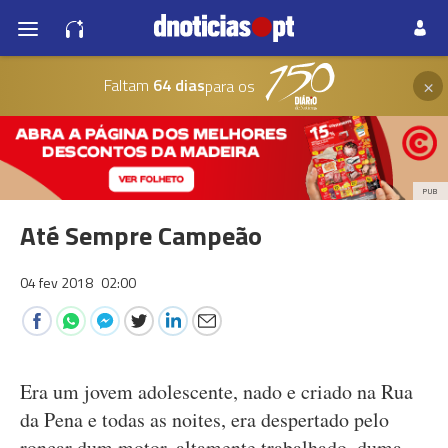
×
Faltam
64 dias
para os
PUB
Até Sempre Campeão
04 fev 2018
02:00
Era um jovem adolescente, nado e criado na Rua
da Pena e todas as noites, era despertado pelo
roncar dum motor, altamente trabalhado, duma