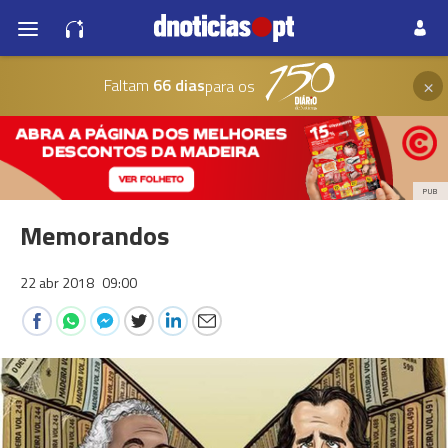
×
Faltam
66 dias
para os
PUB
Memorandos
22 abr 2018
09:00