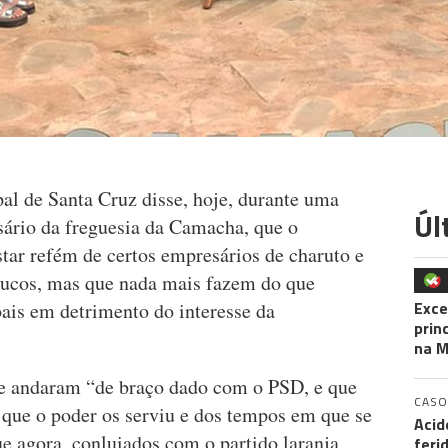
l de Santa Cruz disse, hoje, durante uma
Úl
sário da freguesia da Camacha, que o
tar refém de certos empresários de charuto e
oucos, mas que nada mais fazem do que
Exce
oais em detrimento do interesse da
prin
na M
e andaram “de braço dado com o PSD, e que
CASO
que o poder os serviu e dos tempos em que se
Acid
e agora, conluiados com o partido laranja,
feri