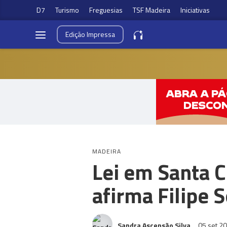
D7
Turismo
Freguesias
TSF Madeira
Iniciativas
Edição
Impressa
MADEIRA
Lei em Santa Cr
afirma Filipe 
Sandra Ascensão Silva
05 set 2