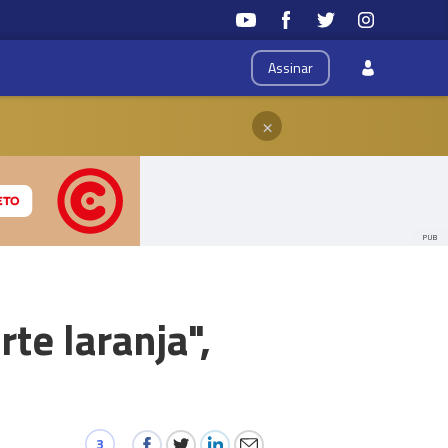
Assinar
×
PUB
rte laranja",
3