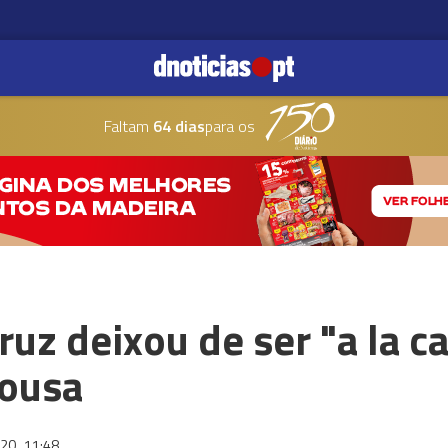
Faltam
64 dias
para os
uz deixou de ser "a la ca
Sousa
020
11:48