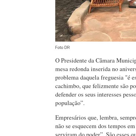
Foto DR
O Presidente da Câmara Municipa
mesa redonda inserida no aniver
problema daquela freguesia "é es
cachimbo, que felizmente são p
defender os seus interesses pess
população”.
Empresários que, lembra, sempr
não se esquecem dos tempos em 
serviram do poder”. São esses qu