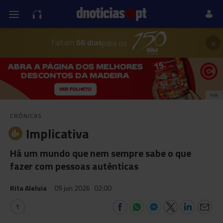
×
Faltam
66 dias
para os
PUB
CRÓNICAS
Implicativa
Há um mundo que nem sempre sabe o que
fazer com pessoas autênticas
Rita Aleluia
09 jun 2026
02:00
1