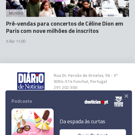
MUNDO
Pré-vendas para concertos de Céline Dion em
Paris com nove milhões de inscritos
5 Abr 11:00
Rua Dr. Fernão de Ornelas, 56 - 3º
9054-514 Funchal, Portugal
291 202 300
×
Podcasts
Instale a nossa App
Da espada às curtas