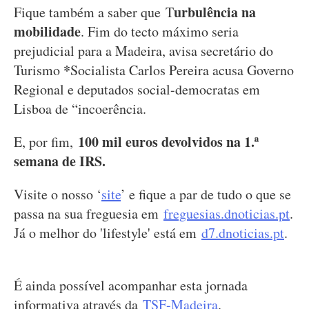
urbulência na
Fique também a saber que T
mobilidade
. Fim do tecto máximo seria
prejudicial para a Madeira, avisa secretário do
*
Turismo
Socialista Carlos Pereira acusa Governo
Regional e deputados social-democratas em
Lisboa de “incoerência.
100 mil euros devolvidos na 1.ª
E, por fim,
semana de IRS.
Visite o nosso ‘
site
’ e fique a par de tudo o que se
passa na sua freguesia em
freguesias.dnoticias.pt
.
Já o melhor do 'lifestyle' está em
d7.dnoticias.pt
.
É ainda possível acompanhar esta jornada
informativa através da
TSF-Madeira
.