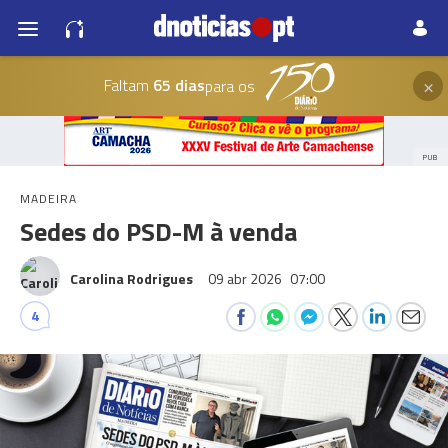
×
Faltam
65 dias
para os
PUB
MADEIRA
Sedes do PSD-M à venda
Carolina Rodrigues
09 abr 2026
07:00
4