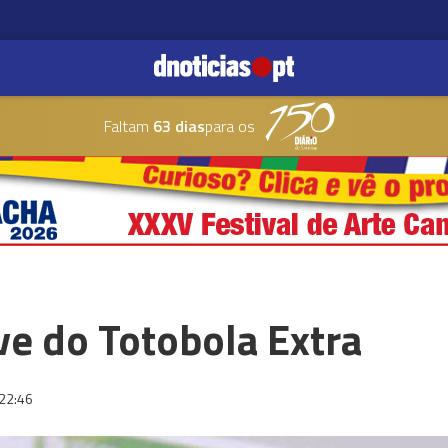
Faltam
63 dias
para os
ve do Totobola Extra
22:46