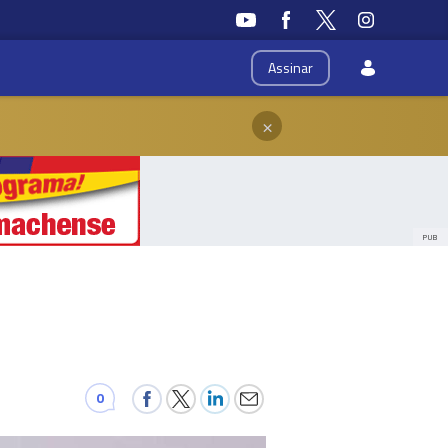
Assinar
×
PUB
0