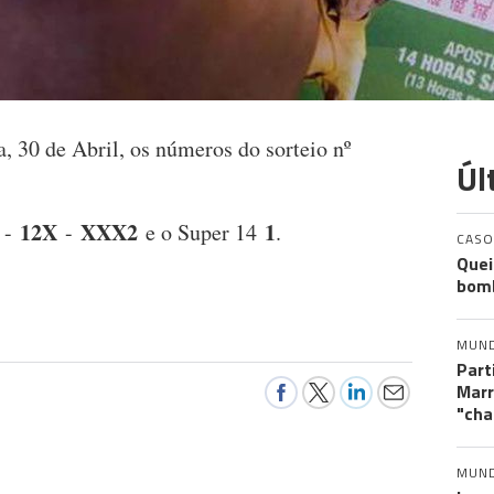
a, 30 de Abril, os números do sorteio nº
Úl
2
12X
XXX2
1
-
-
e o Super 14
.
CASO
Quei
bomb
MUN
Part
Marr
"cha
MUN