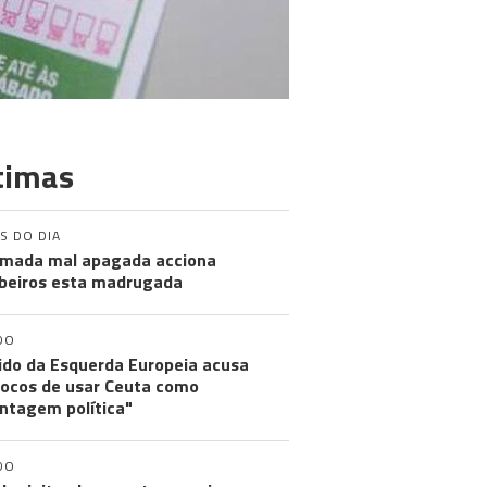
timas
S DO DIA
mada mal apagada acciona
eiros esta madrugada
DO
ido da Esquerda Europeia acusa
ocos de usar Ceuta como
ntagem política"
DO