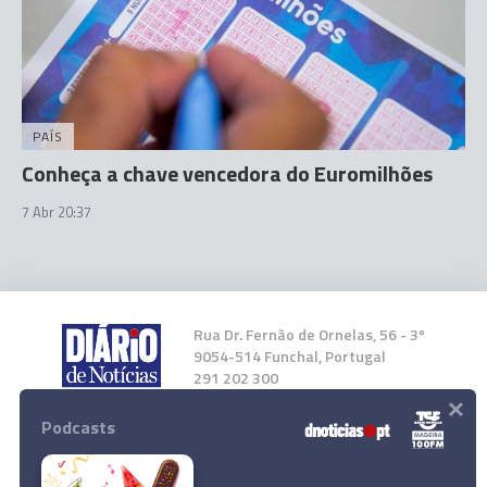
PAÍS
Conheça a chave vencedora do Euromilhões
7 Abr 20:37
Rua Dr. Fernão de Ornelas, 56 - 3º
9054-514 Funchal, Portugal
291 202 300
×
Podcasts
Instale a nossa App