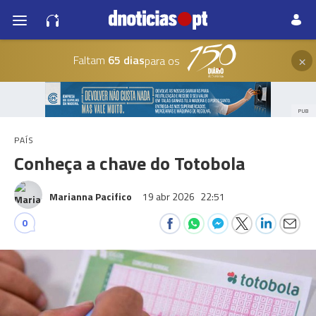
×
Faltam
65 dias
para os
PUB
PAÍS
Conheça a chave do Totobola
Marianna Pacifico
19 abr 2026
22:51
0