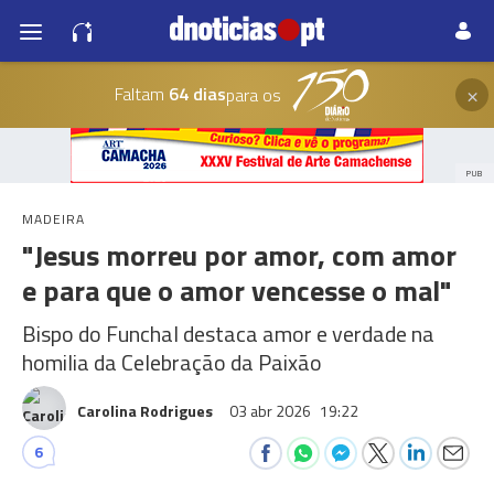
×
Faltam
64 dias
para os
PUB
MADEIRA
"Jesus morreu por amor, com amor
e para que o amor vencesse o mal"
Bispo do Funchal destaca amor e verdade na
homilia da Celebração da Paixão
Carolina Rodrigues
03 abr 2026
19:22
6