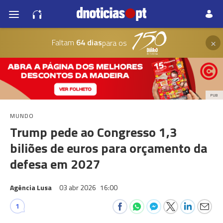
×
Faltam
64 dias
para os
PUB
MUNDO
Trump pede ao Congresso 1,3
biliões de euros para orçamento da
defesa em 2027
Agência Lusa
03 abr 2026
16:00
1