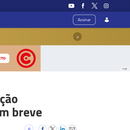
Assinar
×
PUB
ição
em breve
0