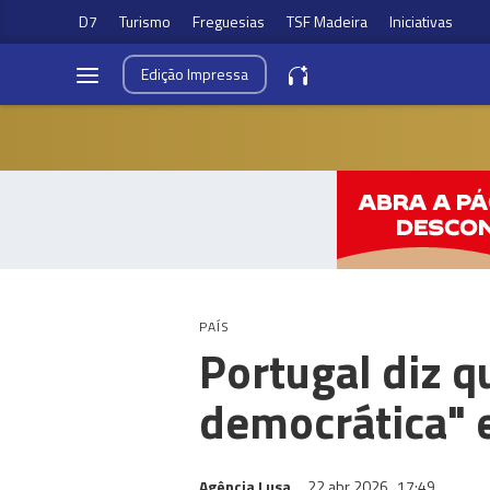
D7
Turismo
Freguesias
TSF Madeira
Iniciativas
Edição
Impressa
PAÍS
Portugal diz q
democrática" e
Agência Lusa
22 abr 2026
17:49