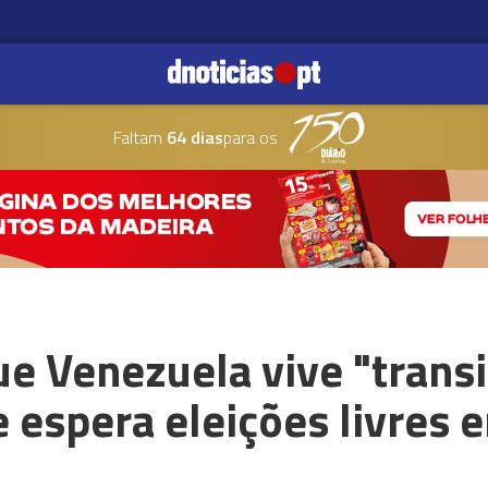
Faltam
64 dias
para os
ue Venezuela vive "trans
 espera eleições livres 