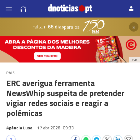
×
Faltam
66 dias
para os
PUB
PAÍS
ERC averigua ferramenta
NewsWhip suspeita de pretender
vigiar redes sociais e reagir a
polémicas
Agência Lusa
17 abr 2026
09:33
1