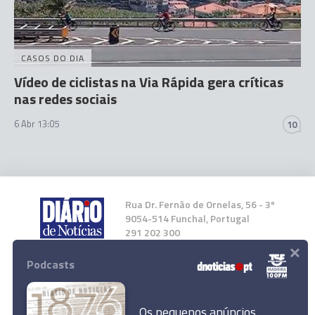
CASOS DO DIA
Vídeo de ciclistas na Via Rápida gera críticas
nas redes sociais
6 Abr 13:05
10
Rua Dr. Fernão de Ornelas, 56 - 3º
9054-514 Funchal, Portugal
291 202 300
×
Podcasts
Instale a nossa App
Os pequenos anúncios