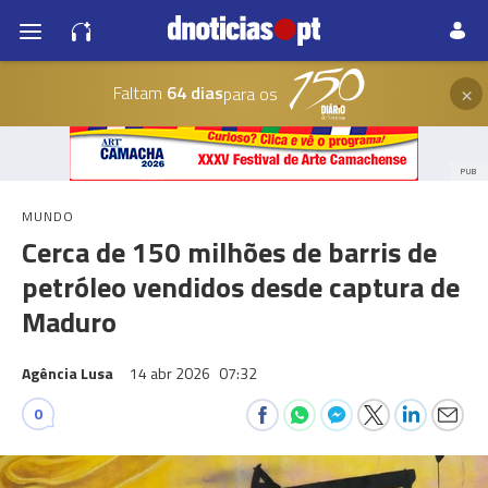
×
Faltam
64 dias
para os
PUB
MUNDO
Cerca de 150 milhões de barris de
petróleo vendidos desde captura de
Maduro
Agência Lusa
14 abr 2026
07:32
0