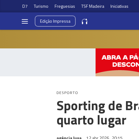
D7
Turismo
Freguesias
TSF Madeira
Iniciativas
Edição
Impressa
DESPORTO
Sporting de Br
quarto lugar
agência lusa
12 abr 2026
20:15