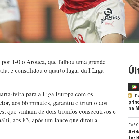
 por 1-0 o Arouca, que falhou uma grande
Úl
ada, e consolidou o quarto lugar da I Liga
arta-feira para a Liga Europa com os
E
prin
tor, aos 66 minutos, garantiu o triunfo dos
na M
ses, que vinham de dois triunfos consecutivos e
lti, aos 83, após um lance que ditou a
CASO
Acid
feri