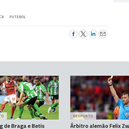
CA
FUTEBOL
TO
DESPORTO
g de Braga e Betis
Árbitro alemão Felix Z