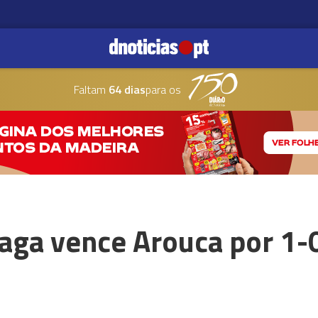
Faltam
64 dias
para os
aga vence Arouca por 1-0