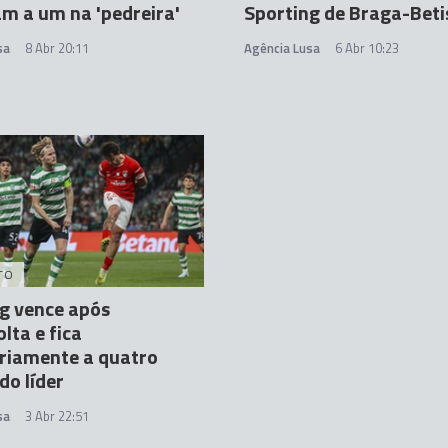
m a um na 'pedreira'
Sporting de Braga-Beti
sa
8 Abr 20:11
Agência Lusa
6 Abr 10:23
TO
g vence após
lta e fica
riamente a quatro
do líder
sa
3 Abr 22:51