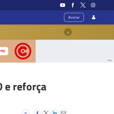
Assinar
×
PUB
 e reforça
0