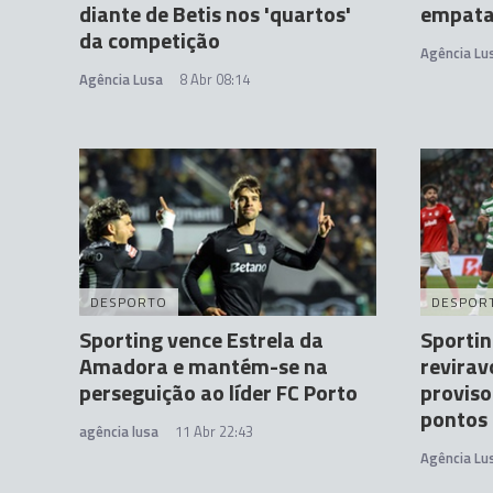
diante de Betis nos 'quartos'
empata
da competição
Agência Lu
Agência Lusa
8 Abr 08:14
DESPORTO
DESPOR
Sporting vence Estrela da
Sportin
Amadora e mantém-se na
reviravo
perseguição ao líder FC Porto
proviso
pontos 
agência lusa
11 Abr 22:43
Agência Lu