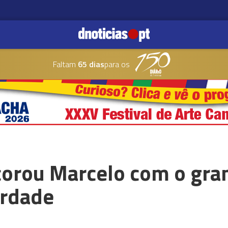
Faltam
65 dias
para os
orou Marcelo com o gran
erdade