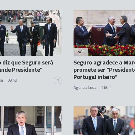
PAÍS
 diz que Seguro será
Seguro agradece a Marc
nde Presidente"
promete ser "President
Portugal inteiro"
sa
09:49
1
Agência Lusa
11:04