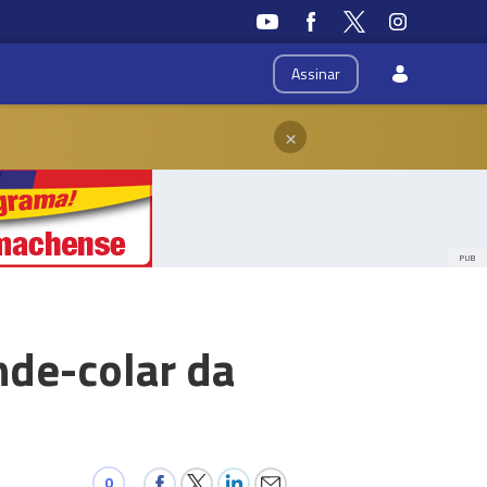
Assinar
×
PUB
de-colar da
0