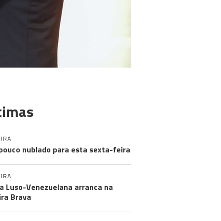
timas
IRA
pouco nublado para esta sexta-feira
IRA
a Luso-Venezuelana arranca na
ira Brava