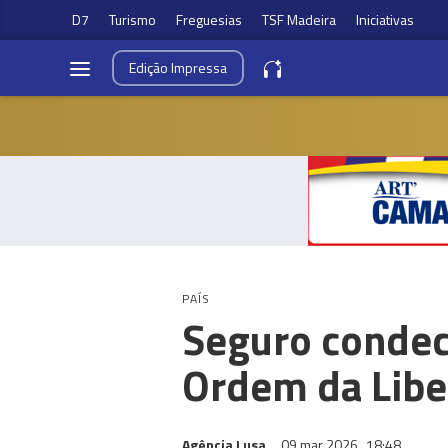
D7
Turismo
Freguesias
TSF Madeira
Iniciativas
Edição
Impressa
PAÍS
Seguro condec
Ordem da Lib
Agência Lusa
09 mar 2026
18:48