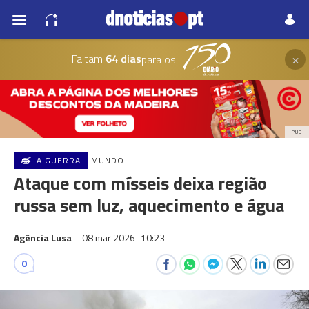
×
Faltam
64 dias
para os
PUB
A GUERRA
MUNDO
Ataque com mísseis deixa região
russa sem luz, aquecimento e água
Agência Lusa
08 mar 2026
10:23
0