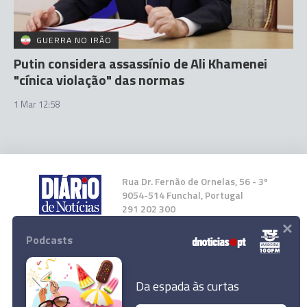
GUERRA NO IRÃO
Putin considera assassínio de Ali Khamenei
"cínica violação" das normas
1 Mar 12:58
Rua Dr. Fernão de Ornelas, 56 - 3º
9054-514 Funchal, Portugal
291 202 300
×
Podcasts
Instale a nossa App
Da espada às curtas