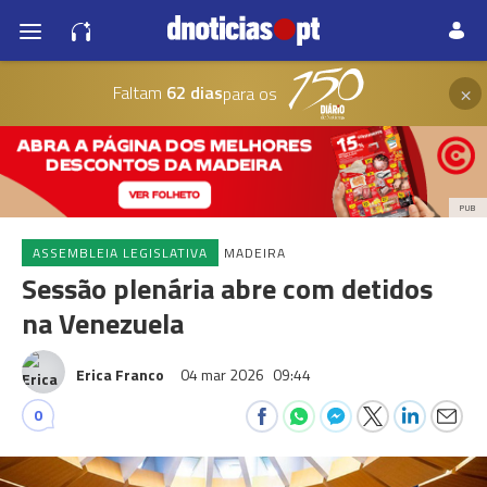
×
Faltam
62 dias
para os
PUB
ASSEMBLEIA LEGISLATIVA
MADEIRA
Sessão plenária abre com detidos
na Venezuela
Erica Franco
04 mar 2026
09:44
0