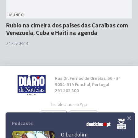
MUNDO
Rubio na cimeira dos países das Caraíbas com
Venezuela, Cuba e Haiti na agenda
24 Fev 03:13
Rua Dr. Fernão de Ornelas, 56 - 3º
9054-514 Funchal, Portugal
291 202 300
Instale a nossa App
×
Podcasts
O bandolim
Sessão plenária abre com 4 votos de protesto