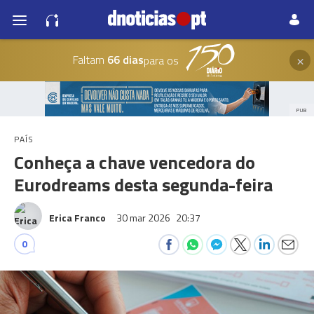
×
Faltam
66 dias
para os
PUB
PAÍS
Conheça a chave vencedora do
Eurodreams desta segunda-feira
Erica Franco
30 mar 2026
20:37
0