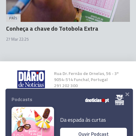
PAÍS
Conheça a chave do Totobola Extra
27 Mar 22:25
Rua Dr. Fernão de Ornelas, 56 - 3º
9054-514 Funchal, Portugal
291 202 300
×
Podcasts
Instale a nossa App
Da espada às curtas
Ouvir Podcast