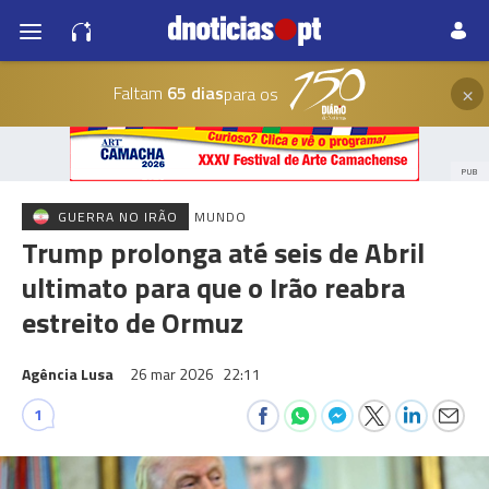
×
Faltam
65 dias
para os
PUB
GUERRA NO IRÃO
MUNDO
Trump prolonga até seis de Abril
ultimato para que o Irão reabra
estreito de Ormuz
Agência Lusa
26 mar 2026
22:11
1