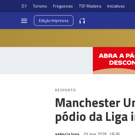
D7
Turismo
Freguesias
TSF Madeira
Iniciativas
Edição
Impressa
DESPORTO
Manchester Uni
pódio da Liga 
agência lusa
01 mar 2026
18:36