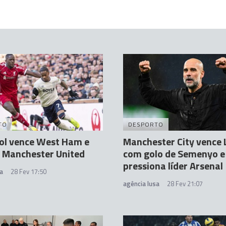
TO
DESPORTO
ol vence West Ham e
Manchester City vence 
 Manchester United
com golo de Semenyo e
pressiona líder Arsenal
a
28 Fev 17:50
agência lusa
28 Fev 21:07