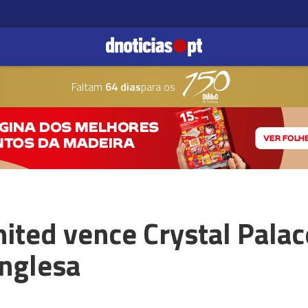
Faltam
64 dias
para os
ted vence Crystal Palac
inglesa