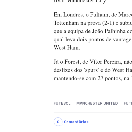
rival Manchester City.
Em Londres, o Fulham, de Marco 
Tottenham na prova (2-1) e subi
que a equipa de João Palhinha co
qual leva dois pontos de vantag
West Ham.
Já o Forest, de Vítor Pereira, nã
deslizes dos 'spurs' e do West 
mantendo-se com 27 pontos, na 1
FUTEBOL
MANCHESTER UNITED
FUT
0
Comentários