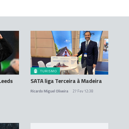
TURISMO
Leeds
SATA liga Terceira à Madeira
Ricardo Miguel Oliveira
27 Fev 12:38