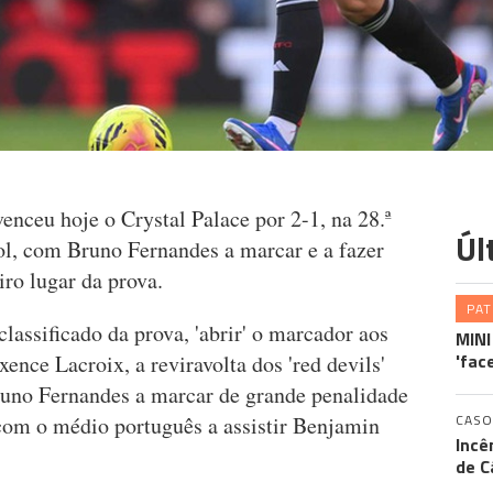
nceu hoje o Crystal Palace por 2-1, na 28.ª
Úl
ol, com Bruno Fernandes a marcar e a fazer
iro lugar da prova.
PA
classificado da prova, 'abrir' o marcador aos
MINI
'fac
nce Lacroix, a reviravolta dos 'red devils'
no Fernandes a marcar de grande penalidade
CASO
com o médio português a assistir Benjamin
Incê
de C