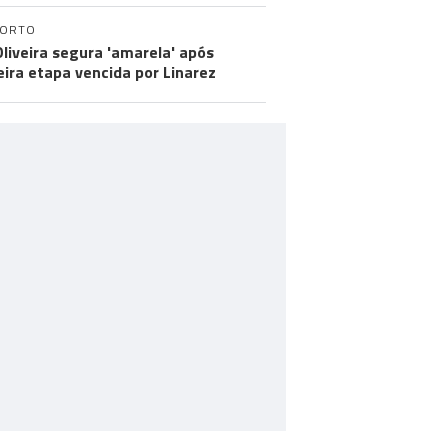
PORTO
Oliveira segura 'amarela' após
eira etapa vencida por Linarez