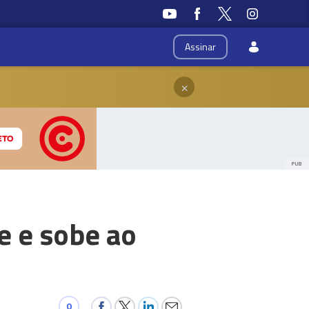
Assinar
×
PUB
e e sobe ao
0