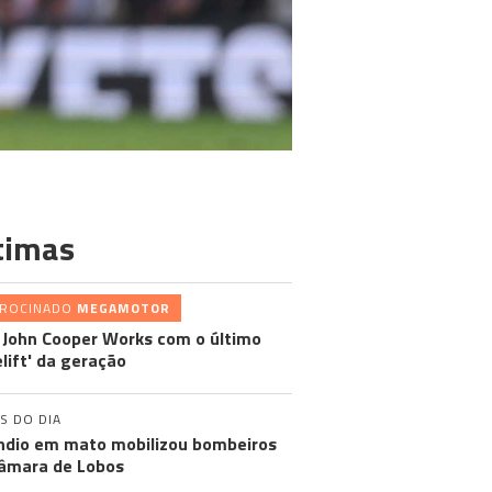
timas
TROCINADO
MEGAMOTOR
 John Cooper Works com o último
elift' da geração
S DO DIA
ndio em mato mobilizou bombeiros
âmara de Lobos