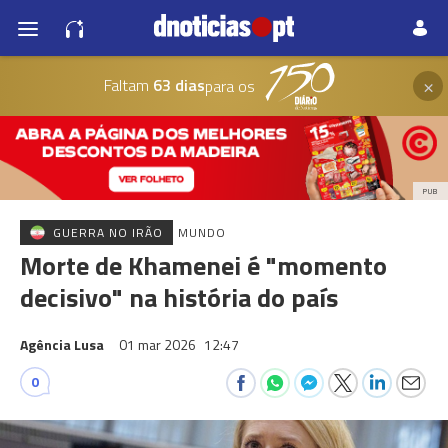
×
Faltam
63 dias
para os
PUB
GUERRA NO IRÃO
MUNDO
Morte de Khamenei é "momento
decisivo" na história do país
Agência Lusa
01 mar 2026
12:47
0