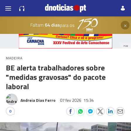
×
Faltam
64 dias
para os
PUB
MADEIRA
BE alerta trabalhadores sobre
"medidas gravosas" do pacote
laboral
Andreia Dias Ferro
07 fev 2026
15:34
0