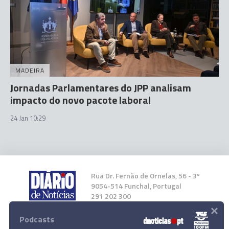
MADEIRA
Jornadas Parlamentares do JPP analisam
impacto do novo pacote laboral
24 Jan 10:29
Rua Dr. Fernão de Ornelas, 56 - 3º
9054-514 Funchal, Portugal
291 202 300
×
Podcasts
Instale a nossa App