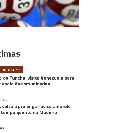
timas
MUNIDADES
o do Funchal visita Venezuela para
r apoio às comunidades
IRA
 volta a prolongar aviso amarelo
 tempo quente na Madeira
DO