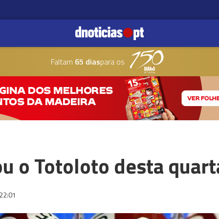
Faltam
65 dias
para os
u o Totoloto desta quart
22:01