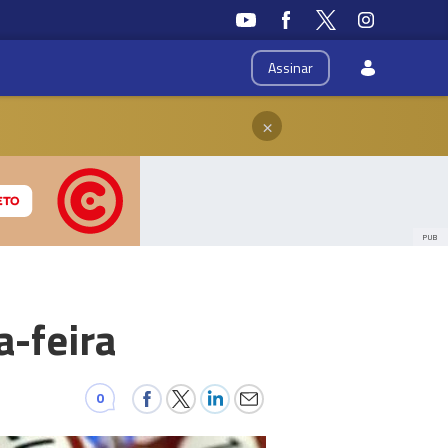
Assinar
×
PUB
a-feira
0