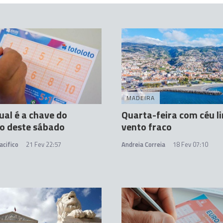
MADEIRA
ual é a chave do
Quarta-feira com céu l
o deste sábado
vento fraco
acifico
21 Fev 22:57
Andreia Correia
18 Fev 07:10