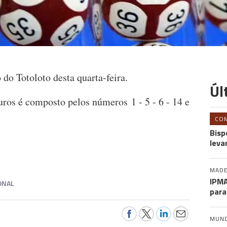
o do Totoloto desta quarta-feira.
Úl
ros é composto pelos números 1 - 5 - 6 - 14 e
CO
Bisp
leva
MADE
IPMA
ONAL
para
MUN