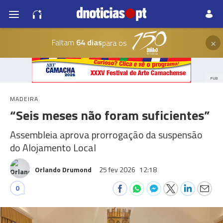
×
Faltam
64 dias
para os
PUB
MADEIRA
“Seis meses não foram suficientes”
Assembleia aprova prorrogação da suspensão
do Alojamento Local
Orlando Drumond
25 fev 2026
12:18
0