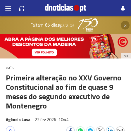
×
Faltam
65 dias
para os
PUB
PAÍS
Primeira alteração no XXV Governo
Constitucional ao fim de quase 9
meses do segundo executivo de
Montenegro
Agência Lusa
23 fev 2026
10:44
0