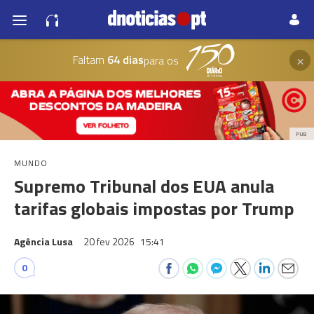
×
Faltam
64 dias
para os
PUB
MUNDO
Supremo Tribunal dos EUA anula
tarifas globais impostas por Trump
Agência Lusa
20 fev 2026
15:41
0