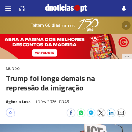
×
Faltam
66 dias
para os
PUB
MUNDO
Trump foi longe demais na
repressão da imigração
Agência Lusa
13 fev 2026
08:49
0