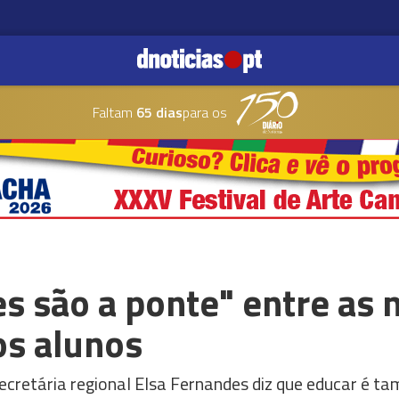
Faltam
65 dias
para os
s são a ponte" entre as 
os alunos
secretária regional Elsa Fernandes diz que educar é