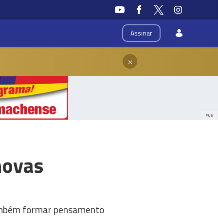
Assinar
×
PUB
novas
 também formar pensamento