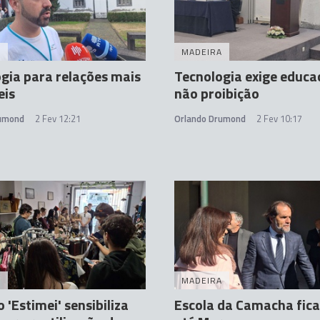
A
MADEIRA
gia para relações mais
Tecnologia exige educa
eis
não proibição
rumond
2 Fev 12:21
Orlando Drumond
2 Fev 10:17
A
MADEIRA
 'Estimei' sensibiliza
Escola da Camacha fica