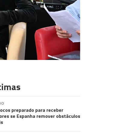
timas
DO
ocos preparado para receber
res se Espanha remover obstáculos
is