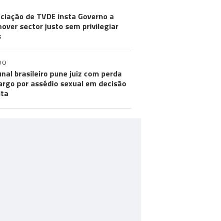
ciação de TVDE insta Governo a
over sector justo sem privilegiar
s
DO
unal brasileiro pune juiz com perda
argo por assédio sexual em decisão
ita