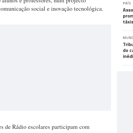
 alunos e professores, num projecto
PAÍS
comunicação social e inovação tecnológica.
Asso
prom
táxi
MUN
Trib
do c
inéd
es de Rádio escolares participam com