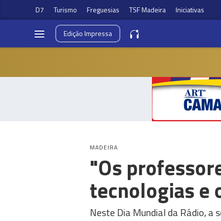
D7
Turismo
Freguesias
TSF Madeira
Iniciativas
Edição
Impressa
MADEIRA
"Os professore
tecnologias e 
Neste Dia Mundial da Rádio, a 