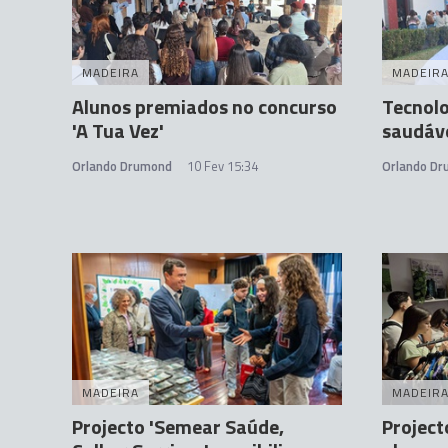
MADEIRA
MADEIR
Alunos premiados no concurso
Tecnolo
'A Tua Vez'
saudáv
Orlando Drumond
10 Fev 15:34
Orlando D
MADEIRA
MADEIR
Projecto 'Semear Saúde,
Projecto