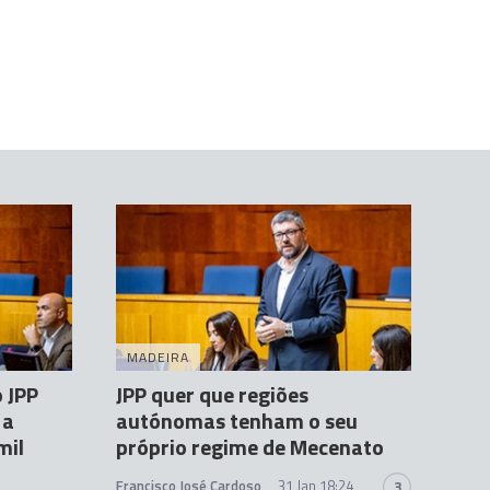
MADEIRA
 JPP
JPP quer que regiões
 a
autónomas tenham o seu
mil
próprio regime de Mecenato
Francisco José Cardoso
31 Jan 18:24
3