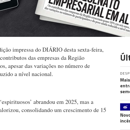
dição impressa do DIÁRIO desta sexta-feira,
Úl
s contributos das empresas da Região
os, apesar das variações no número de
uzido a nível nacional.
DES
Mais
entr
seme
 ‘espirituosos’ abrandou em 2025, mas a
valorizou, consolidando um crescimento de 15
Novo
incê