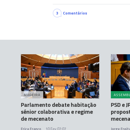
3
Comentários
MADEIRA
ASSEMBL
Parlamento debate habitação
PSD e 
sénior colaborativa e regime
propost
de mecenato
mecena
Erica Franco
10 Fev 07:07
Jorge Frei