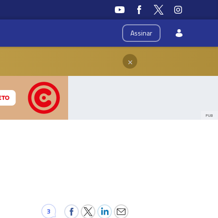
Assinar
×
PUB
3