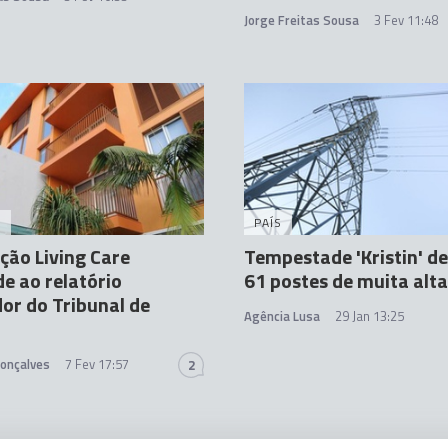
Jorge Freitas Sousa
3 Fev 11:48
A
PAÍS
ção Living Care
Tempestade 'Kristin' d
e ao relatório
61 postes de muita alt
or do Tribunal de
Agência Lusa
29 Jan 13:25
Gonçalves
7 Fev 17:57
2