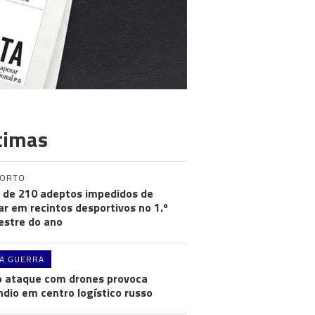
timas
PORTO
 de 210 adeptos impedidos de
ar em recintos desportivos no 1.º
stre do ano
A GUERRA
 ataque com drones provoca
ndio em centro logístico russo