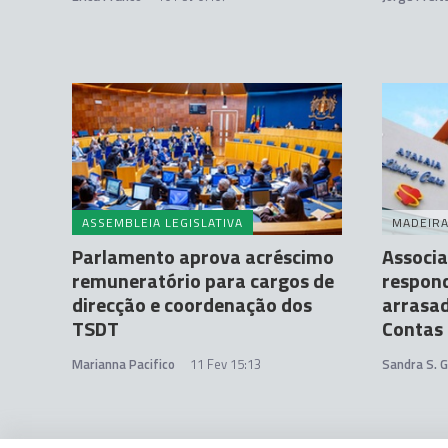
ASSEMBLEIA LEGISLATIVA
MADEIR
Parlamento aprova acréscimo
Associa
remuneratório para cargos de
respond
direcção e coordenação dos
arrasad
TSDT
Contas
Marianna Pacifico
11 Fev 15:13
Sandra S. 