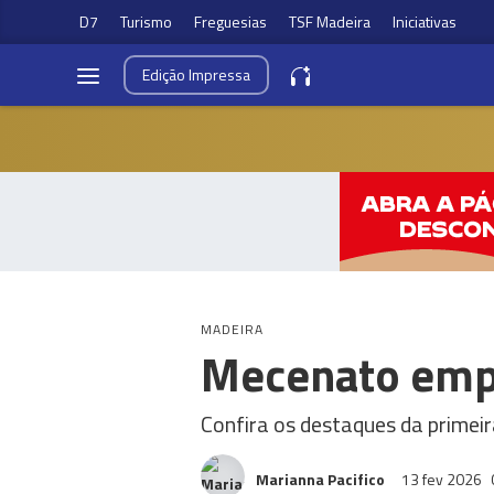
D7
Turismo
Freguesias
TSF Madeira
Iniciativas
Edição
Impressa
MADEIRA
Mecenato empr
Confira os destaques da primeir
Marianna Pacifico
13 fev 2026