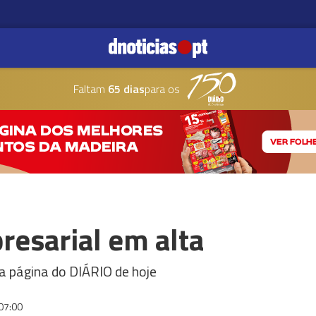
Faltam
65 dias
para os
esarial em alta
a página do DIÁRIO de hoje
07:00