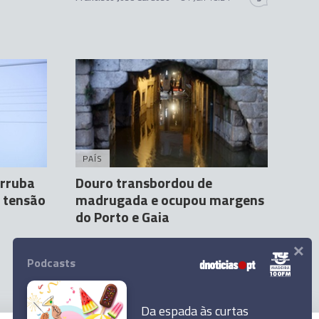
PAÍS
erruba
Douro transbordou de
a tensão
madrugada e ocupou margens
do Porto e Gaia
×
Agência Lusa
6 Fev 07:45
Podcasts
Da espada às curtas