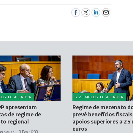
EIA LEGISLATIVA
ASSEMBLEIA LEGISLATIVA
JPP apresentam
Regime de mecenato do
as de regime de
prevê benefícios fiscais
to regional
apoios superiores a 25 
euros
tas Sousa
3 Fev 10:33