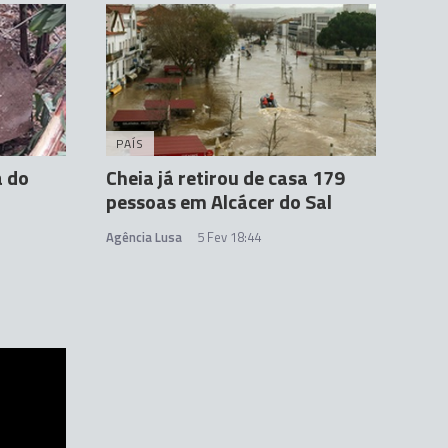
PAÍS
 do
Cheia já retirou de casa 179
pessoas em Alcácer do Sal
Agência Lusa
5 Fev 18:44