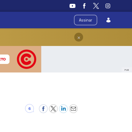
Assinar
×
PUB
6