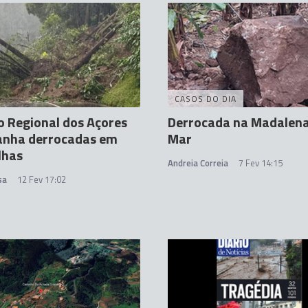
CASOS DO DIA
 Regional dos Açores
Derrocada na Madalena
nha derrocadas em
Mar
lhas
Andreia Correia
7 Fev 14:15
sa
12 Fev 17:02