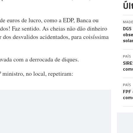
Úl
e euros de lucro, como a EDP, Banca ou
MADE
dos! Faz sentido. As cheias não dão dinheiro
DGS 
obse
r dos desvalidos acidentados, para coisíssima
sola
PAÍS
vada com a derrocada de diques.
SIRE
comu
 ministro, no local, repetiram:
PAÍS
FPF 
come