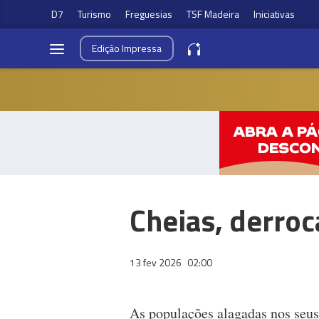
D7
Turismo
Freguesias
TSF Madeira
Iniciativas
Edição
Impressa
Cheias, derro
13 fev 2026
02:00
As populações alagadas nos seus