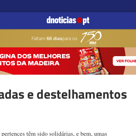
Faltam
66 dias
para os
cadas e destelhamentos
 pertences têm sido solidárias, e bem, umas