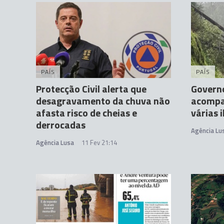
PAÍS
PAÍS
Protecção Civil alerta que
Governo
desagravamento da chuva não
acompa
afasta risco de cheias e
várias i
derrocadas
Agência Lu
Agência Lusa
11 Fev 21:14