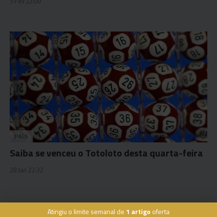
5 Fev 22:00
PAÍS
Saiba se venceu o Totoloto desta quarta-feira
28 Jan 22:32
Atingiu o limite semanal de
1 artigo
oferta