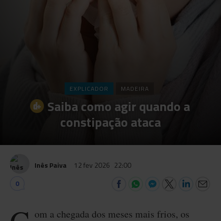
EXPLICADOR
MADEIRA
Saiba como agir quando a
constipação ataca
Inês Paiva
12 fev 2026
22:00
0
om a chegada dos meses mais frios, os