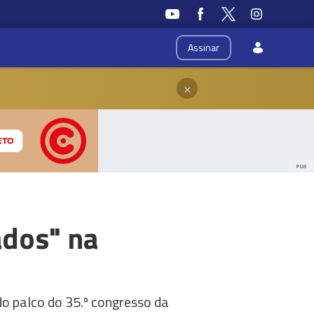
Assinar
×
PUB
ados" na
o palco do 35.º congresso da