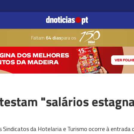
Faltam
64 dias
para os
testam "salários estagn
Sindicatos da Hotelaria e Turismo ocorre à entrada d