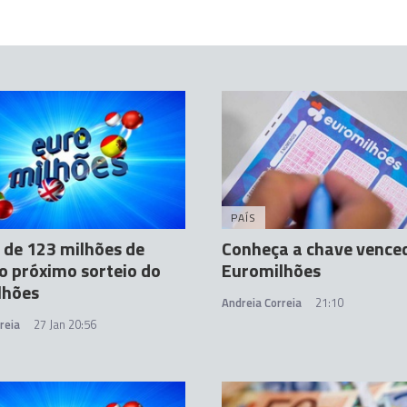
PAÍS
 de 123 milhões de
Conheça a chave vence
o próximo sorteio do
Euromilhões
lhões
Andreia Correia
21:10
reia
27 Jan 20:56