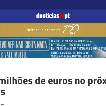
Faltam
65 dias
para os
milhões de euros no pró
es
:27