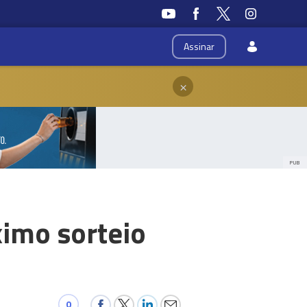
Assinar
×
PUB
ximo sorteio
0