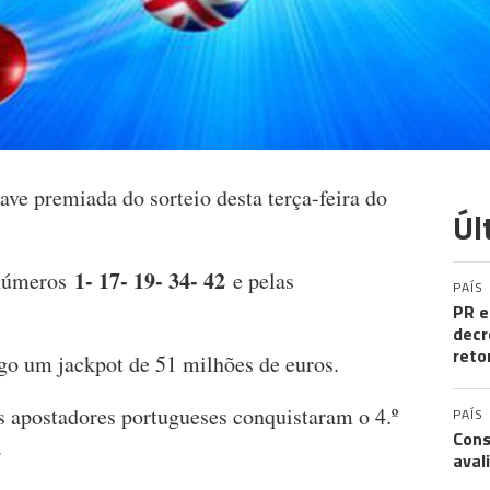
ve premiada do sorteio desta terça-feira do
Úl
1- 17- 19- 34- 42
 números
e pelas
PAÍS
PR e
decr
reto
go um jackpot de 51 milhões de euros.
s apostadores portugueses conquistaram o 4.º
PAÍS
Cons
s.
aval