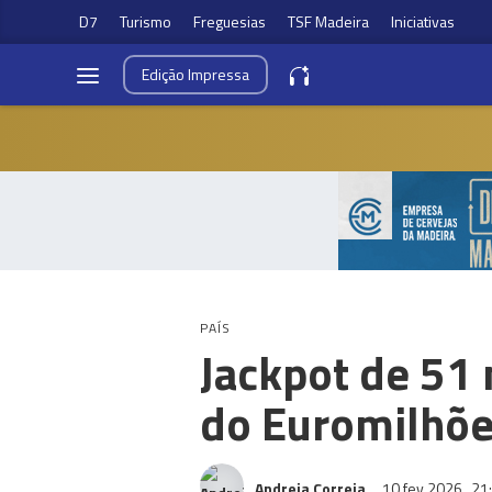
D7
Turismo
Freguesias
TSF Madeira
Iniciativas
Edição
Impressa
PAÍS
Jackpot de 51 
do Euromilhõ
Andreia Correia
10 fev 2026
21