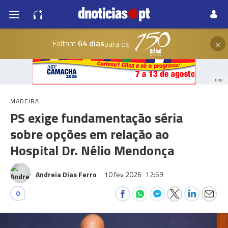
×
Faltam
64 dias
para os
PUB
MADEIRA
PS exige fundamentação séria
sobre opções em relação ao
Hospital Dr. Nélio Mendonça
Andreia Dias Ferro
10 fev 2026
12:59
0