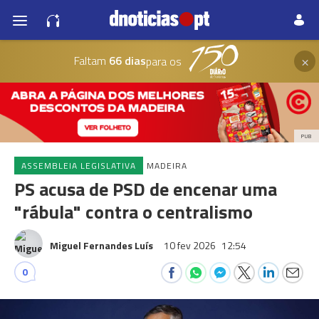
×
Faltam
66 dias
para os
PUB
ASSEMBLEIA LEGISLATIVA
MADEIRA
PS acusa de PSD de encenar uma
"rábula" contra o centralismo
Miguel Fernandes Luís
10 fev 2026
12:54
0