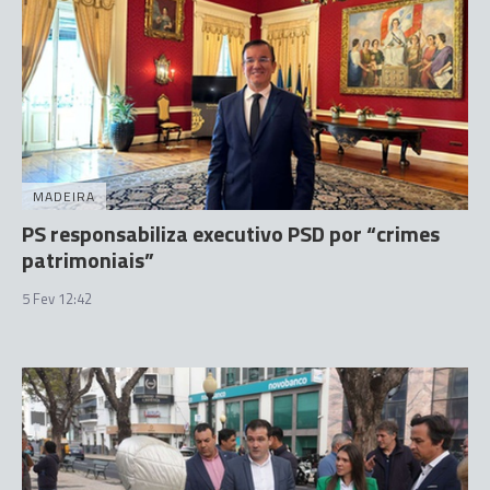
MADEIRA
PS responsabiliza executivo PSD por “crimes
patrimoniais”
5 Fev 12:42