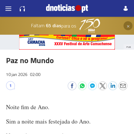
×
Faltam
65 dias
para os
PUB
Paz no Mundo
10 jan 2026
02:00
1
Noite fim de Ano.
Sim a noite mais festejada do Ano.