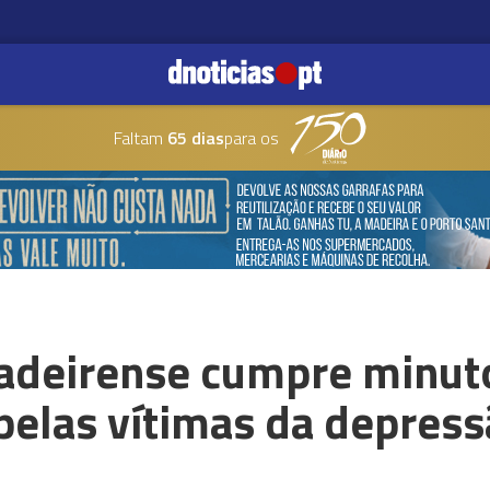
Faltam
65 dias
para os
deirense cumpre minuto 
pelas vítimas da depres