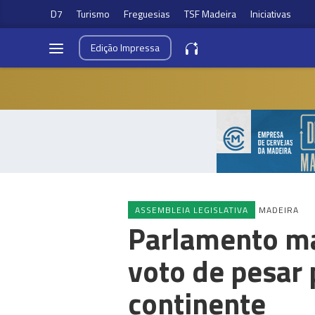
D7
Turismo
Freguesias
TSF Madeira
Iniciativas
Edição
Impressa
ASSEMBLEIA LEGISLATIVA
MADEIRA
Parlamento ma
voto de pesar 
continente