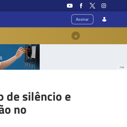
Assinar
×
PUB
de silêncio e
são no