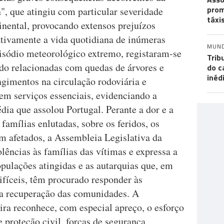
prom
", que atingiu com particular severidade
táxi
tinental, provocando extensos prejuízos
ativamente a vida quotidiana de inúmeras
MUN
isódio meteorológico extremo, registaram-se
Trib
udo relacionadas com quedas de árvores e
do c
inéd
ngimentos na circulação rodoviária e
em serviços essenciais, evidenciando a
dia que assolou Portugal. Perante a dor e a
famílias enlutadas, sobre os feridos, os
m afetados, a Assembleia Legislativa da
ências às famílias das vítimas e expressa a
pulações atingidas e as autarquias que, em
ifíceis, têm procurado responder às
 a recuperação das comunidades. A
ra reconhece, com especial apreço, o esforço
 proteção civil, forças de segurança,