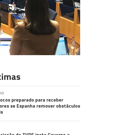
timas
DO
ocos preparado para receber
res se Espanha remover obstáculos
is
ciação de TVDE insta Governo a