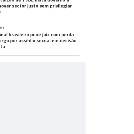
over sector justo sem privilegiar
s
DO
unal brasileiro pune juiz com perda
argo por assédio sexual em decisão
ita