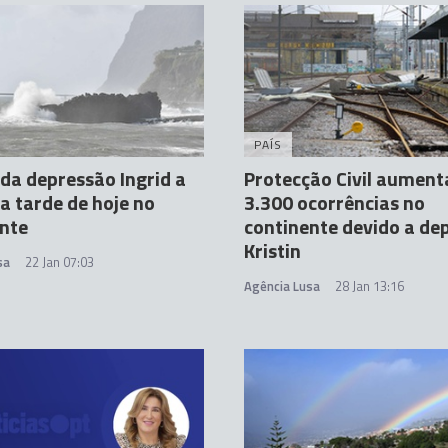
PAÍS
 da depressão Ingrid a
Protecção Civil aument
da tarde de hoje no
3.300 ocorrências no
nte
continente devido a de
Kristin
sa
22 Jan 07:03
Agência Lusa
28 Jan 13:16