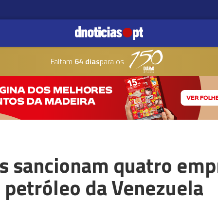
Faltam
64 dias
para os
s sancionam quatro emp
 petróleo da Venezuela