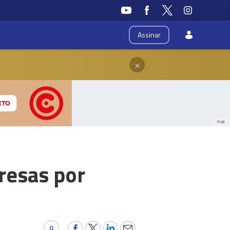
Assinar
×
PUB
resas por
0