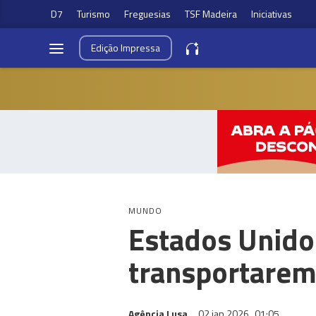
D7
Turismo
Freguesias
TSF Madeira
Iniciativas
Edição
Impressa
MUNDO
Estados Unido
transportarem
Agência Lusa
02 jan 2026
01:05