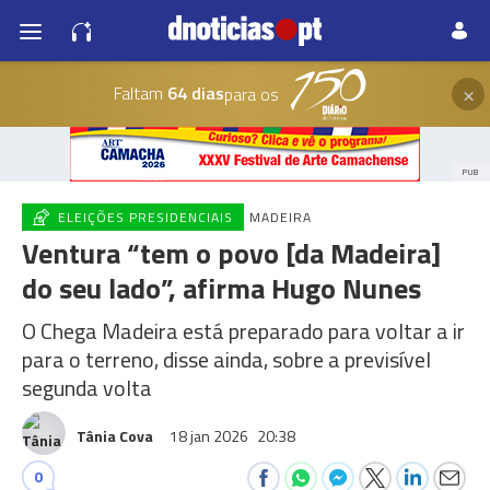
×
Faltam
64 dias
para os
PUB
ELEIÇÕES PRESIDENCIAIS
MADEIRA
Ventura “tem o povo [da Madeira]
do seu lado”, afirma Hugo Nunes
O Chega Madeira está preparado para voltar a ir
para o terreno, disse ainda, sobre a previsível
segunda volta
Tânia Cova
18 jan 2026
20:38
0