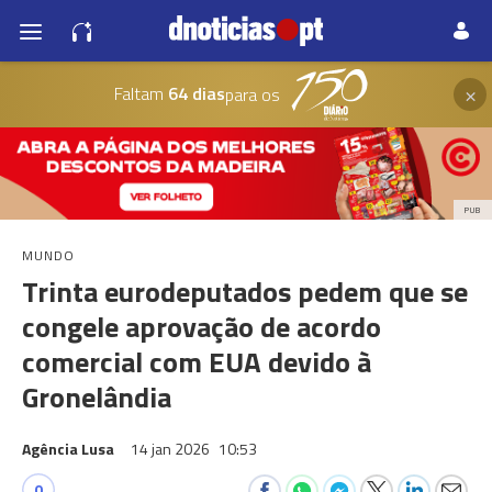
×
Faltam
64 dias
para os
PUB
MUNDO
Trinta eurodeputados pedem que se
congele aprovação de acordo
comercial com EUA devido à
Gronelândia
Agência Lusa
14 jan 2026
10:53
0