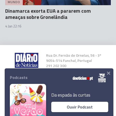
MUNDO
Dinamarca exorta EUA a pararem com
ameaças sobre Gronelândia
4 Jan 22:16
Rua Dr. Fernão de Ornelas, 56 - 3º
9054-514 Funchal, Portugal
291 202 300
×
Podcasts
Instale a nossa App
Da espada às curtas
Ouvir Podcast
© 2026 Empresa Diário de Notícias, Lda.