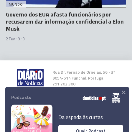
MUNDO
Governo dos EUA afasta funcionários por
recusarem dar informação confidencial a Elon
Musk
2 Fev 19:13
Rua Dr. Fernão de Ornelas, 56 - 3º
9054-514 Funchal, Portugal
291 202 300
×
Podcasts
Instale a nossa App
Da espada às curtas
Ouvir Podcast