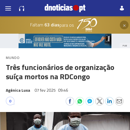
×
Faltam
63 dias
para os
PUB
MUNDO
Três funcionários de organização
suíça mortos na RDCongo
Agênica Lusa
07 fev 2025
09:46
0