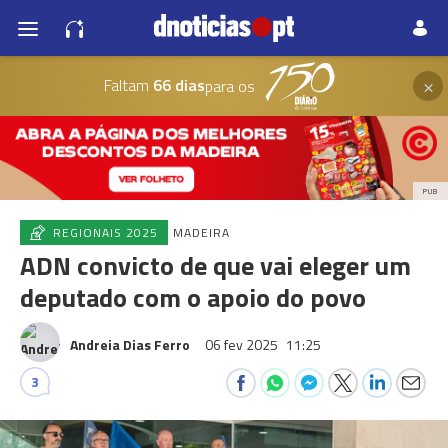
×
Faltam
66 dias
para os
PUB
REGIONAIS 2025
MADEIRA
ADN convicto de que vai eleger um
deputado com o apoio do povo
Andreia Dias Ferro
06 fev 2025
11:25
3