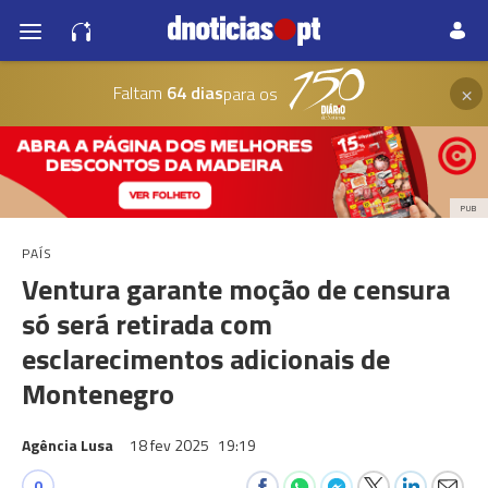
×
Faltam
64 dias
para os
PUB
PAÍS
Ventura garante moção de censura
só será retirada com
esclarecimentos adicionais de
Montenegro
Agência Lusa
18 fev 2025
19:19
0